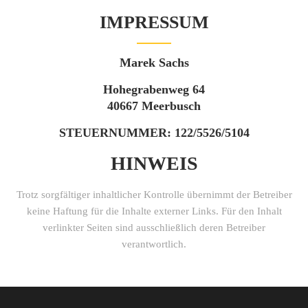
IMPRESSUM
Marek Sachs
Hohegrabenweg 64
40667 Meerbusch
STEUERNUMMER: 122/5526/5104
HINWEIS
Trotz sorgfältiger inhaltlicher Kontrolle übernimmt der Betreiber
keine Haftung für die Inhalte externer Links. Für den Inhalt
verlinkter Seiten sind ausschließlich deren Betreiber
verantwortlich.